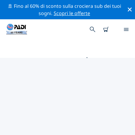
🚢 Fino al 60% di sconto sulla crociera sub dei tuoi
sogni.
Scopri le offerte
LE MIGLIORI ATTIVITÀ
PROFESSIONALI VICINO A
AUGUSTA
Scopri le attività professionali e gli eventi vicino a
Augusta con l'aiuto dei filtri qui sopra o della mappa
interattiva.