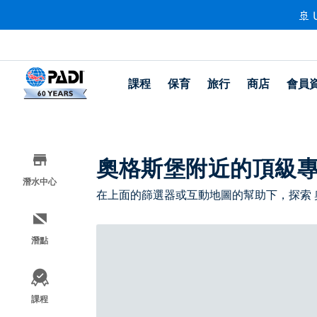
🚢 
課程
保育
旅行
商店
會員
奧格斯堡附近的頂級
潛水中心
在上面的篩選器或互動地圖的幫助下，探索
潛點
課程