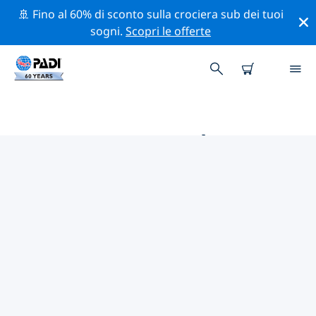
🚢 Fino al 60% di sconto sulla crociera sub dei tuoi
sogni.
Scopri le offerte
LE MIGLIORI ATTIVITÀ
PROFESSIONALI VICINO A
AUSTRIA
Scopri le attività professionali e gli eventi vicino a
Austria con l'aiuto dei filtri qui sopra o della mappa
interattiva.