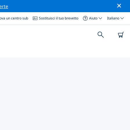
erte
ova un centro sub
Sostituisci il tuo brevetto
Aiuto
Italiano