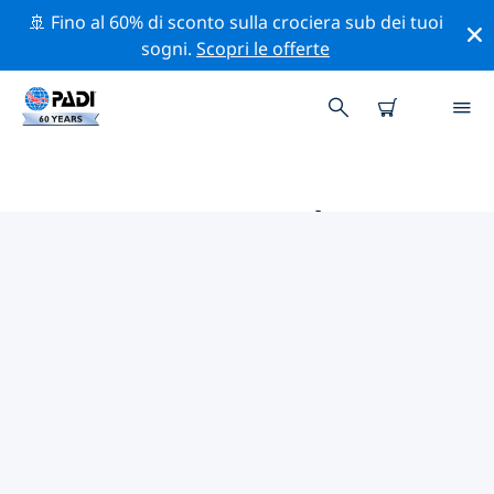
🚢 Fino al 60% di sconto sulla crociera sub dei tuoi
sogni.
Scopri le offerte
LE MIGLIORI ATTIVITÀ
PROFESSIONALI VICINO A
BEMIDJI
Scopri le attività professionali e gli eventi vicino a
Bemidji con l'aiuto dei filtri qui sopra o della mappa
interattiva.