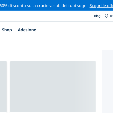
 60% di sconto sulla crociera sub dei tuoi sogni.
Scopri le off
Blog
Tr
Shop
Adesione