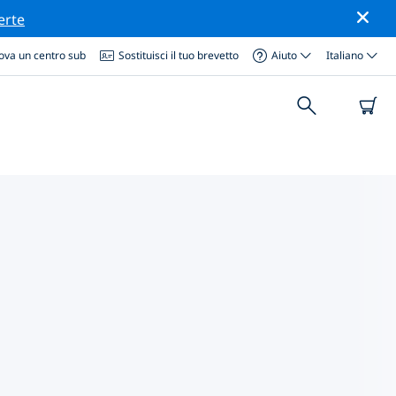
erte
ova un centro sub
Sostituisci il tuo brevetto
Aiuto
Italiano