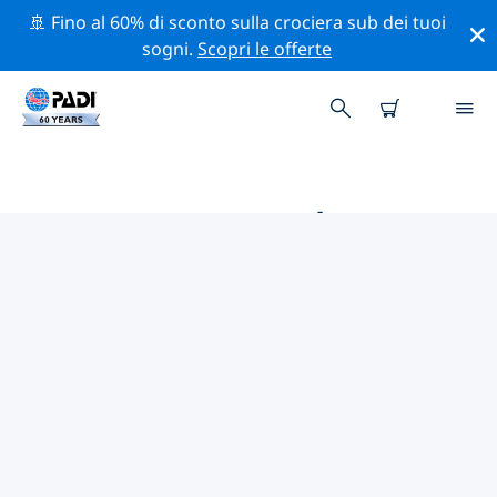
🚢 Fino al 60% di sconto sulla crociera sub dei tuoi
sogni.
Scopri le offerte
LE MIGLIORI ATTIVITÀ
PROFESSIONALI VICINO A
BRIDGETOWN
Scopri le attività professionali e gli eventi vicino a
Bridgetown con l'aiuto dei filtri qui sopra o della
mappa interattiva.