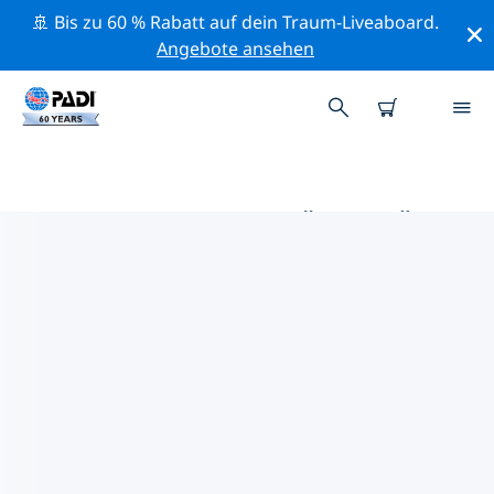
🚢 Bis zu 60 % Rabatt auf dein Traum-Liveaboard.
Angebote ansehen
DIE BESTEN AKTIVITÄTEN FÜR
PROFIS IM UMKREIS VON
BRIDGETOWN | PADI
Mithilfe der Filter und der interaktiven Karte kannst du
alle Aktivitäten für professionelle Taucher im Umkreis
von Bridgetown erkunden.