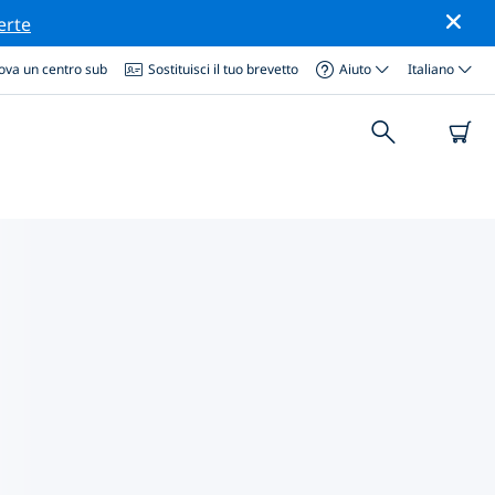
erte
ova un centro sub
Sostituisci il tuo brevetto
Aiuto
Italiano