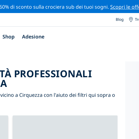
 60% di sconto sulla crociera sub dei tuoi sogni.
Scopri le off
Blog
Tr
Shop
Adesione
ITÀ PROFESSIONALI
ZA
 vicino a Cirquezza con l'aiuto dei filtri qui sopra o