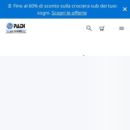
🚢 Fino al 60% di sconto sulla crociera sub dei tuoi
sogni.
Scopri le offerte
LE MIGLIORI ATTIVITÀ
PROFESSIONALI VICINO A
CRYSTAL RIVER
Scopri le attività professionali e gli eventi vicino a
Crystal River con l'aiuto dei filtri qui sopra o della
mappa interattiva.