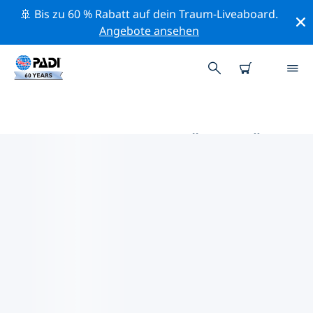
🚢 Bis zu 60 % Rabatt auf dein Traum-Liveaboard.
Angebote ansehen
DIE BESTEN AKTIVITÄTEN FÜR
PROFIS IM UMKREIS VON
CRYSTAL RIVER | PADI
Mithilfe der Filter und der interaktiven Karte kannst du
alle Aktivitäten für professionelle Taucher im Umkreis
von Crystal River erkunden.