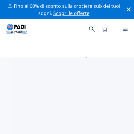
🚢 Fino al 60% di sconto sulla crociera sub dei tuoi
sogni.
Scopri le offerte
LE MIGLIORI ATTIVITÀ
PROFESSIONALI VICINO A D-A-
CH
Scopri le attività professionali e gli eventi vicino a D-A-
CH con l'aiuto dei filtri qui sopra o della mappa
interattiva.