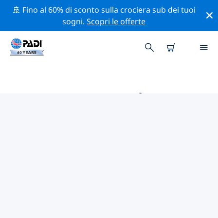
🚢 Fino al 60% di sconto sulla crociera sub dei tuoi
sogni.
Scopri le offerte
LE MIGLIORI ATTIVITÀ
PROFESSIONALI VICINO A
DRENTHE
Scopri le attività professionali e gli eventi vicino a
Drenthe con l'aiuto dei filtri qui sopra o della mappa
interattiva.