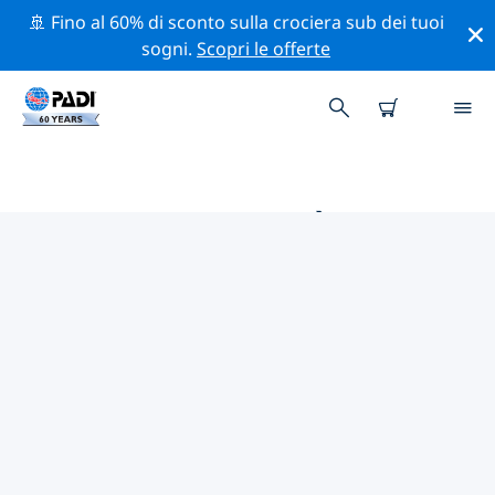
🚢 Fino al 60% di sconto sulla crociera sub dei tuoi
sogni.
Scopri le offerte
LE MIGLIORI ATTIVITÀ
PROFESSIONALI VICINO A
FASANO
Scopri le attività professionali e gli eventi vicino a
Fasano con l'aiuto dei filtri qui sopra o della mappa
interattiva.