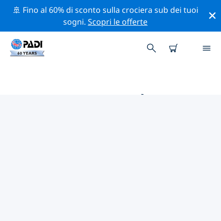
🚢 Fino al 60% di sconto sulla crociera sub dei tuoi
sogni.
Scopri le offerte
LE MIGLIORI ATTIVITÀ
PROFESSIONALI VICINO A
GERALDTON
Scopri le attività professionali e gli eventi vicino a
Geraldton con l'aiuto dei filtri qui sopra o della mappa
interattiva.