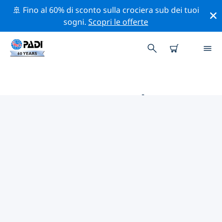
🚢 Fino al 60% di sconto sulla crociera sub dei tuoi
sogni.
Scopri le offerte
LE MIGLIORI ATTIVITÀ
PROFESSIONALI VICINO A
IDAHO
Scopri le attività professionali e gli eventi vicino a
Idaho con l'aiuto dei filtri qui sopra o della mappa
interattiva.