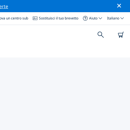
erte
ova un centro sub
Sostituisci il tuo brevetto
Aiuto
Italiano