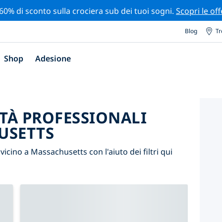
 60% di sconto sulla crociera sub dei tuoi sogni.
Scopri le off
Blog
Tr
Shop
Adesione
ITÀ PROFESSIONALI
USETTS
i vicino a Massachusetts con l'aiuto dei filtri qui