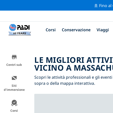
🚢 Fino al
Corsi
Conservazione
Viaggi
LE MIGLIORI ATTIV
VICINO A MASSACH
Centri sub
Scopri le attività professionali e gli event
sopra o della mappa interattiva.
Siti
d'immersione
Corsi