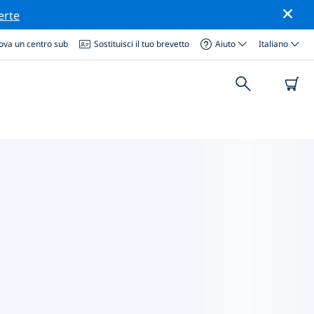
erte
ova un centro sub
Sostituisci il tuo brevetto
Aiuto
Italiano