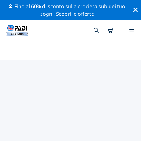
🚢 Fino al 60% di sconto sulla crociera sub dei tuoi
sogni.
Scopri le offerte
LE MIGLIORI ATTIVITÀ
PROFESSIONALI VICINO A
MERSING
Scopri le attività professionali e gli eventi vicino a
Mersing con l'aiuto dei filtri qui sopra o della mappa
interattiva.