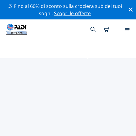
🚢 Fino al 60% di sconto sulla crociera sub dei tuoi
sogni.
Scopri le offerte
LE MIGLIORI ATTIVITÀ
PROFESSIONALI VICINO A
OXFORDSHIRE
Scopri le attività professionali e gli eventi vicino a
Oxfordshire con l'aiuto dei filtri qui sopra o della
mappa interattiva.