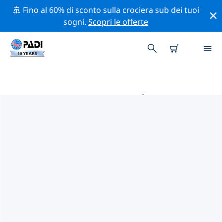
🚢 Fino al 60% di sconto sulla crociera sub dei tuoi
sogni.
Scopri le offerte
LE MIGLIORI ATTIVITÀ
PROFESSIONALI VICINO A
PANAY
Scopri le attività professionali e gli eventi vicino a
Panay con l'aiuto dei filtri qui sopra o della mappa
interattiva.