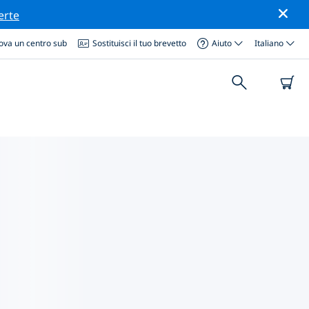
erte
ova un centro sub
Sostituisci il tuo brevetto
Aiuto
Italiano