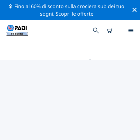
🚢 Fino al 60% di sconto sulla crociera sub dei tuoi
sogni.
Scopri le offerte
LE MIGLIORI ATTIVITÀ
PROFESSIONALI VICINO A
PLAYA FLAMINGO
Scopri le attività professionali e gli eventi vicino a Playa
Flamingo con l'aiuto dei filtri qui sopra o della mappa
interattiva.