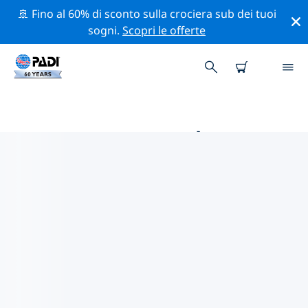
🚢 Fino al 60% di sconto sulla crociera sub dei tuoi
sogni.
Scopri le offerte
LE MIGLIORI ATTIVITÀ
PROFESSIONALI VICINO A
PLYMOUTH
Scopri le attività professionali e gli eventi vicino a
Plymouth con l'aiuto dei filtri qui sopra o della mappa
interattiva.