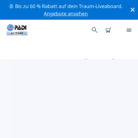
🚢 Bis zu 60 % Rabatt auf dein Traum-Liveaboard.
Angebote ansehen
DIE BESTEN AKTIVITÄTEN FÜR
PROFIS IM UMKREIS VON
PLYMOUTH | PADI
Mithilfe der Filter und der interaktiven Karte kannst du
alle Aktivitäten für professionelle Taucher im Umkreis
von Plymouth erkunden.