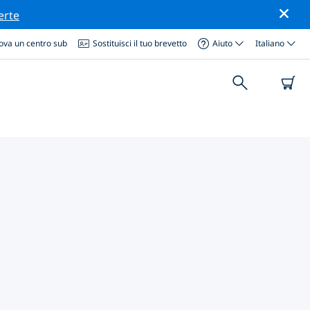
erte
ova un centro sub
Sostituisci il tuo brevetto
Aiuto
Italiano