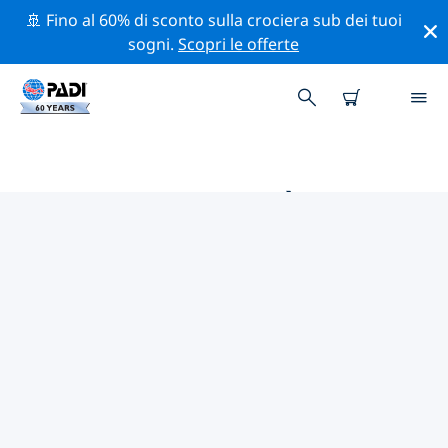
🚢 Fino al 60% di sconto sulla crociera sub dei tuoi
sogni.
Scopri le offerte
LE MIGLIORI ATTIVITÀ
PROFESSIONALI VICINO A
STAFFORD
Scopri le attività professionali e gli eventi vicino a
Stafford con l'aiuto dei filtri qui sopra o della mappa
interattiva.