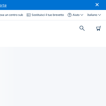
erte
ova un centro sub
Sostituisci il tuo brevetto
Aiuto
Italiano