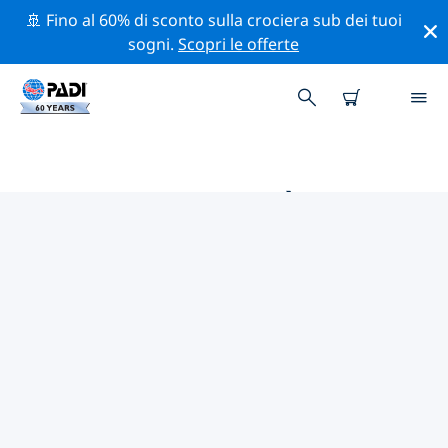
🚢 Fino al 60% di sconto sulla crociera sub dei tuoi
sogni.
Scopri le offerte
LE MIGLIORI ATTIVITÀ
PROFESSIONALI VICINO A
TAMPA E SAN PIETROBURGO
Scopri le attività professionali e gli eventi vicino a
Tampa e San Pietroburgo con l'aiuto dei filtri qui sopra
o della mappa interattiva.