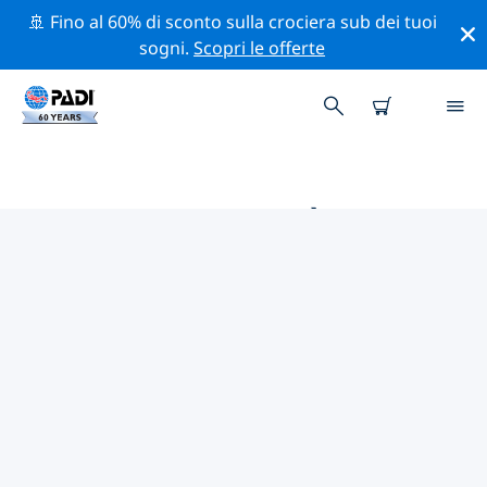
🚢 Fino al 60% di sconto sulla crociera sub dei tuoi
sogni.
Scopri le offerte
LE MIGLIORI ATTIVITÀ
PROFESSIONALI VICINO A
BRESLAVIA
Scopri le attività professionali e gli eventi vicino a
Breslavia con l'aiuto dei filtri qui sopra o della mappa
interattiva.