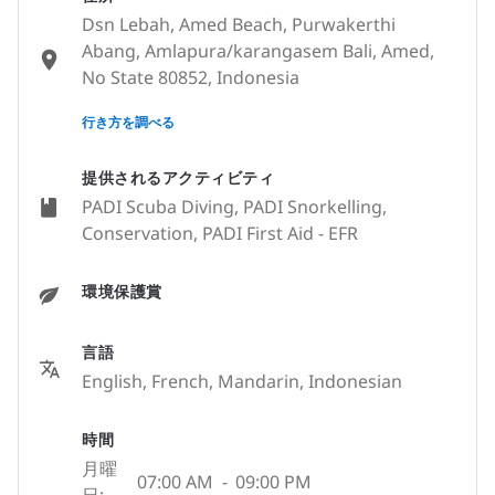
Dsn Lebah, Amed Beach, Purwakerthi
Abang, Amlapura/karangasem Bali, Amed,
No State 80852, Indonesia
None
行き方を調べる
提供されるアクティビティ
PADI Scuba Diving, PADI Snorkelling,
Conservation, PADI First Aid - EFR
環境保護賞
言語
English, French, Mandarin, Indonesian
時間
月曜
07:00 AM
-
09:00 PM