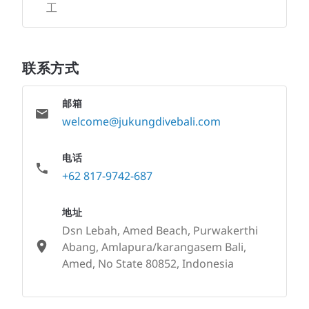
工
联系方式
邮箱
welcome@jukungdivebali.com
电话
+62 817-9742-687
地址
Dsn Lebah, Amed Beach, Purwakerthi
Abang, Amlapura/karangasem Bali,
Amed, No State 80852, Indonesia
None