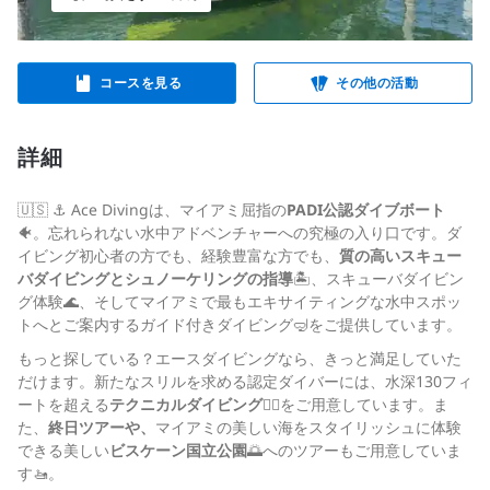
コースを見る
その他の活動
詳細
🇺🇸 ⚓️ Ace Divingは、マイアミ屈指の
PADI公認ダイブボート
🐠。忘れられない水中アドベンチャーへの究極の入り口です。ダ
イビング初心者の方でも、経験豊富な方でも、
質の高いスキュー
バダイビングとシュノーケリングの指導
🏝️、スキューバダイビン
グ体験🌊、そしてマイアミで最もエキサイティングな水中スポッ
トへとご案内するガイド付きダイビング🤿をご提供しています。
もっと探している？エースダイビングなら、きっと満足していた
だけます。新たなスリルを求める認定ダイバーには、水深130フィ
ートを超える
テクニカルダイビング
🏊‍♂️をご用意しています。ま
た、
終日ツアーや、
マイアミの美しい海をスタイリッシュに体験
できる美しい
ビスケーン国立公園
🌅へのツアーもご用意していま
す🚤。