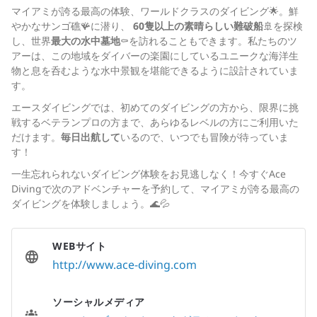
マイアミが誇る最高の体験、ワールドクラスのダイビング🌟。鮮
やかなサンゴ礁🪸に潜り、
60隻以上の素晴らしい難破船
🚢を探検
し、世界
最大の水中墓地
⚰️を訪れることもできます。私たちのツ
アーは、この地域をダイバーの楽園にしているユニークな海洋生
物と息を呑むような水中景観を堪能できるように設計されていま
す。
エースダイビングでは、初めてのダイビングの方から、限界に挑
戦するベテランプロの方まで、あらゆるレベルの方にご利用いた
だけます。
毎日出航して
いるので、いつでも冒険が待っていま
す！
一生忘れられないダイビング体験をお見逃しなく！今すぐAce
Divingで次のアドベンチャーを予約して、マイアミが誇る最高の
ダイビングを体験しましょう。🌊💦
WEBサイト
http://www.ace-diving.com
ソーシャルメディア