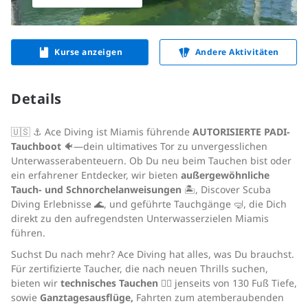
Kurse anzeigen
Andere Aktivitäten
Details
🇺🇸 ⚓️ Ace Diving ist Miamis führende
AUTORISIERTE PADI-
Tauchboot
🐠—dein ultimatives Tor zu unvergesslichen
Unterwasserabenteuern. Ob Du neu beim Tauchen bist oder
ein erfahrener Entdecker, wir bieten
außergewöhnliche
Tauch- und Schnorchelanweisungen
🏝️, Discover Scuba
Diving Erlebnisse 🌊, und geführte Tauchgänge 🤿, die Dich
direkt zu den aufregendsten Unterwasserzielen Miamis
führen.
Suchst Du nach mehr? Ace Diving hat alles, was Du brauchst.
Für zertifizierte Taucher, die nach neuen Thrills suchen,
bieten wir
technisches Tauchen
🏊‍♂️ jenseits von 130 Fuß Tiefe,
sowie
Ganztagesausflüge,
Fahrten zum atemberaubenden