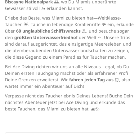
Biscayne Nationalpark
🌅, wo Du Miamis unberührte
Gewässer stilvoll 🚤 erkunden kannst.
Erlebe das Beste, was Miami zu bieten hat—Weltklasse-
Tauchen 🌟. Tauche in lebendige Korallenriffe 🪸 ein, erkunde
über
60 unglaubliche Schiffswracks
🚢, und besuche sogar
den
größten Unterwasserfriedhof
der Welt ⚰️. Unsere Trips
sind darauf ausgerichtet, das einzigartige Meeresleben und
die atemberaubenden Unterwasserlandschaften zu zeigen,
die diese Gegend zu einem Paradies für Taucher machen.
Bei Ace Diving richten wir uns an alle Niveaus—egal, ob Du
Deinen ersten Tauchgang machst oder als erfahrener Profi
Deine Grenzen erweiterst. Wir
fahren jeden Tag aus
⏰, also
wartet immer ein Abenteuer auf Dich!
Verpasse nicht das Taucherlebnis Deines Lebens! Buche Dein
nächstes Abenteuer jetzt bei Ace Diving und erkunde das
beste Tauchen, das Miami zu bieten hat. 🌊💦