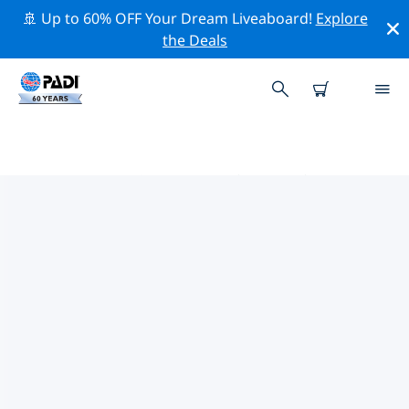
🚢 Up to 60% OFF Your Dream Liveaboard!
Explore
the Deals
PADIダイブショップ IN プエルト
リコ
上記のフィルターまたはインタラクティブ マップを使用
して、ニーズに合った PADI ダイビング ショップ in プエ
ルトリコ を見つけてください。当社のすべてのダイビン
グ センター in プエルトリコ では、優れたトレーニング、
楽しいアクティビティを多数提供しており、PADI の厳格
な品質基準に準拠しています。