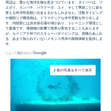
周辺は、豊かな海洋生物を惹きつけています。ダイバーは、フ
エダイ、カンパチ、バラクーダ、エイ、そして季節ごとに姿を
変える外洋性魚類に出会えるかもしれません。沈船ダイビング
や掘削リグ構造物は、ドラマチックな水中景観を作り出しま
す。内陸部には淡水採石場や湖があり、トレーニング環境とし
て最適です。堆積物の影響で視界が変化することもあります
が、
ルイジアナ州でのスキューバダイビングは、
冒険心あふれ
る、あまり知られていないメキシコ湾岸の探検体験を提供しま
す。
によって翻訳された
2 枚の写真をすべて表示