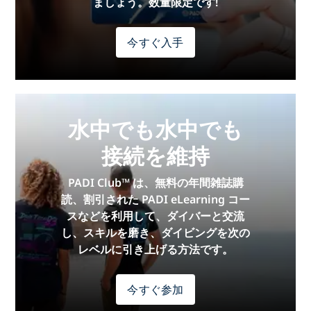
ましょう。数量限定です!
今すぐ入手
水中でも水中でも
接続を維持
PADI Club™ は、無料の年間雑誌購
読、割引された PADI eLearning コー
スなどを利用して、ダイバーと交流
し、スキルを磨き、ダイビングを次の
レベルに引き上げる方法です。
今すぐ参加