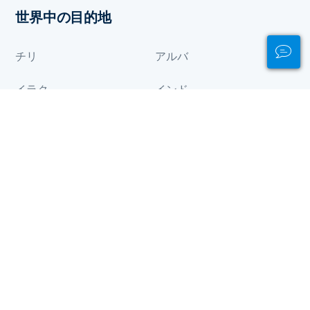
世界中の目的地
チリ
アルバ
イラク
インド
カナダ
ガボン
ガーナ
ギニア
グアム
ケニア
コモロ
コンゴ
サモア
ジブチ
スイス
チャド