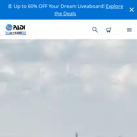
🚢 Up to 60% OFF Your Dream Liveaboard!
Explore
the Deals