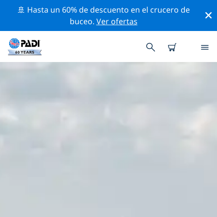
🚢 Hasta un 60% de descuento en el crucero de
buceo.
Ver ofertas