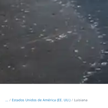
...
/
Estados Unidos de América (EE. UU.)
Luisiana