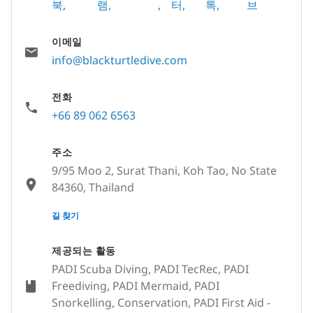
북
램
터
톡
브
이메일
info@blackturtledive.com
전화
+66 89 062 6563
주소
9/95 Moo 2, Surat Thani, Koh Tao, No State
84360, Thailand
None
길 찾기
제공되는 활동
PADI Scuba Diving, PADI TecRec, PADI
Freediving, PADI Mermaid, PADI
Snorkelling, Conservation, PADI First Aid -