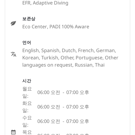
EFR, Adaptive Diving
보존상
Eco Center
, PADI 100% Aware
언어
English, Spanish, Dutch, French, German,
Korean, Turkish, Other, Portuguese, Other
languages on request, Russian, Thai
시간
월요
06:00 오전
-
07:00 오후
일:
화요
06:00 오전
-
07:00 오후
일:
수요
06:00 오전
-
07:00 오후
일:
목요