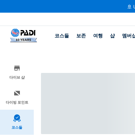
🚢 
코스들
보존
여행
샵
멤버
다이브 샵
다이빙 포인트
코스들