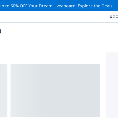
Up to 60% OFF Your Dream Liveaboard!
Explore the Deals
블로
십