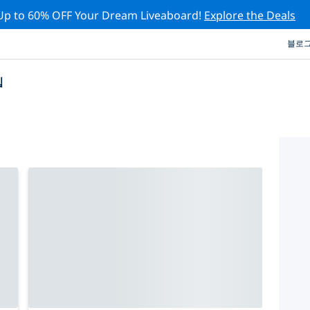
Up to 60% OFF Your Dream Liveaboard!
Explore the Deals
블로
십