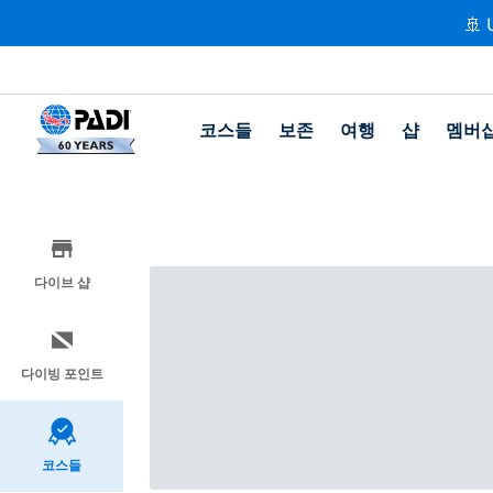
🚢 
코스들
보존
여행
샵
멤버
다이브 샵
다이빙 포인트
코스들