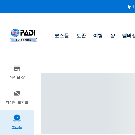
🚢 
코스들
보존
여행
샵
멤버
다이브 샵
다이빙 포인트
코스들