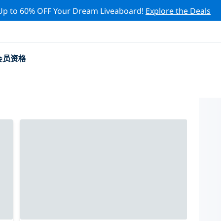
Up to 60% OFF Your Dream Liveaboard!
Explore the Deals
会员资格