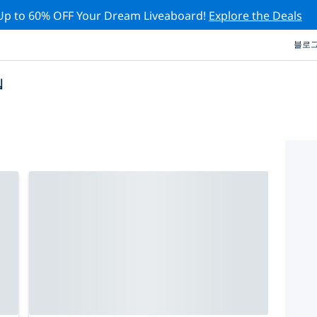
Up to 60% OFF Your Dream Liveaboard!
Explore the Deals
블로
십