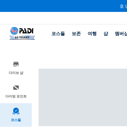
🚢 
코스들
보존
여행
샵
멤버
다이브 샵
다이빙 포인트
코스들