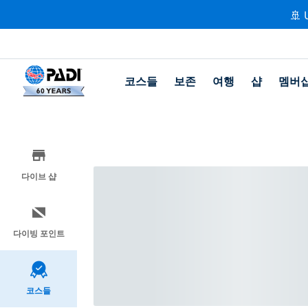
🚢 
코스들
보존
여행
샵
멤버
다이브 샵
다이빙 포인트
코스들