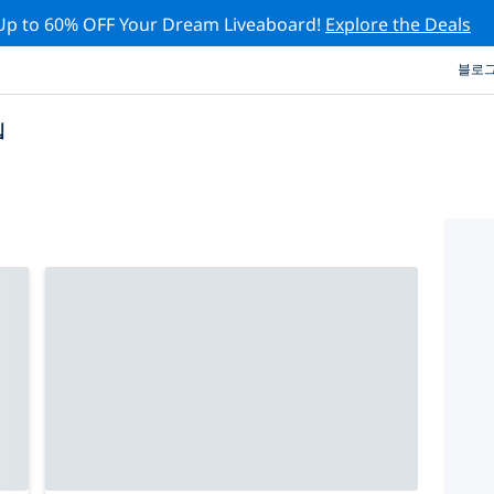
Up to 60% OFF Your Dream Liveaboard!
Explore the Deals
블로
십