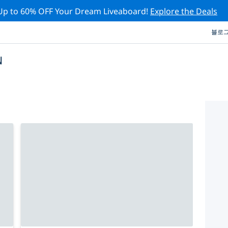
Up to 60% OFF Your Dream Liveaboard!
Explore the Deals
블로
십