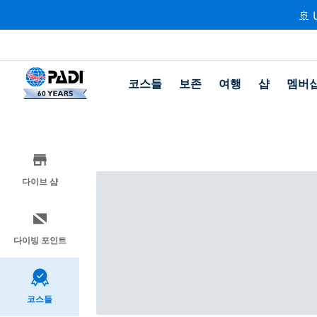
🚢 
코스들
보존
여행
샵
멤버
다이브 샵
다이빙 포인트
코스들