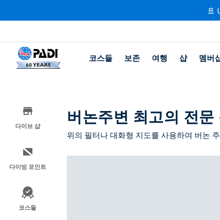
🚢 
코스들
보존
여행
샵
멤버
버논주변 최고의 전문
다이브 샵
위의 필터나 대화형 지도를 사용하여 버논 
다이빙 포인트
코스들