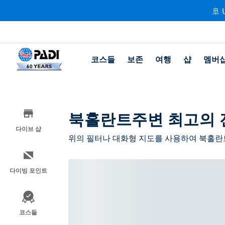
🚢 
코스들
보존
여행
샵
멤버
북홀란트주변 최고의 
다이브 샵
위의 필터나 대화형 지도를 사용하여 북홀란
다이빙 포인트
코스들