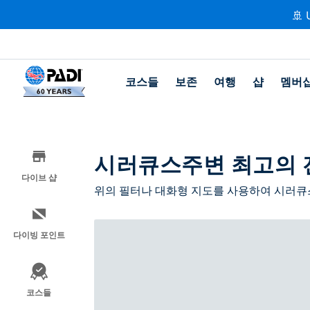
🚢 
코스들
보존
여행
샵
멤버
시러큐스주변 최고의 
다이브 샵
위의 필터나 대화형 지도를 사용하여 시러큐
다이빙 포인트
코스들