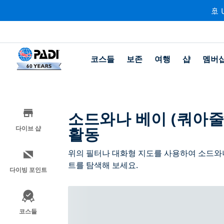
🚢 
코스들
보존
여행
샵
멤버
소드와나 베이 (쿼아줄
활동
다이브 샵
위의 필터나 대화형 지도를 사용하여 소드와나
트를 탐색해 보세요.
다이빙 포인트
코스들