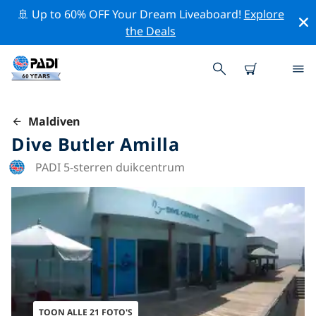
🚢 Up to 60% OFF Your Dream Liveaboard!
Explore
the Deals
Maldiven
Dive Butler Amilla
PADI 5-sterren duikcentrum
TOON ALLE 21 FOTO'S